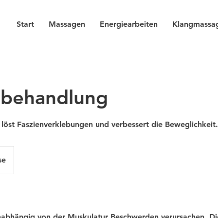
Start
Massagen
Energiearbeiten
Klangmassa
nbehandlung
löst Faszienverklebungen und verbessert die Beweglichkeit.
se
abhängig von der Muskulatur Beschwerden verursachen. Die