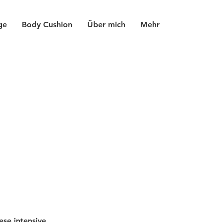
ge
Body Cushion
Über mich
Mehr
se intensive,